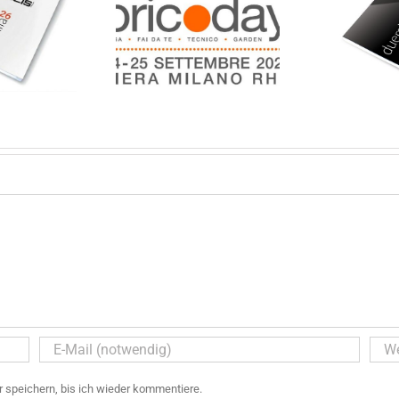
R SIND AUF DER
Ab
Der neue Bolis Italia
RICODAY 2025
VE
Katalog 2025
VERTRETEN
speichern, bis ich wieder kommentiere.