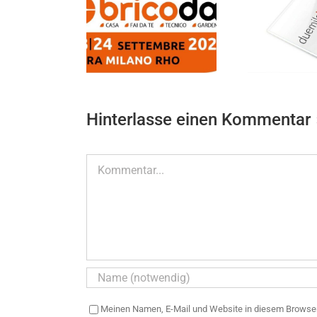
WI
DAY 2026 23-24
Der neue Bolis Italia
B
PTEMBER 2026
Katalog 2026
Hinterlasse einen Kommentar
Kommentar
Meinen Namen, E-Mail und Website in diesem Browser 