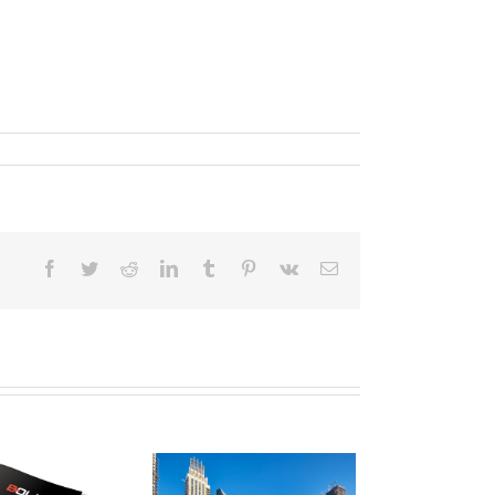
Facebook
Twitter
Reddit
LinkedIn
Tumblr
Pinterest
Vk
E-
Mail