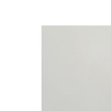
grösseres
Bild