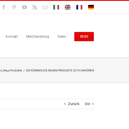
Facebook
Pinterest
YouTube
Rss
E-
Bolisitalia.it
Bolisitalia.com
Bolisitalia.fr
Bolisitalia.de
Mail
Kontakt
Merchandising
Video
NEWS
ws
,
Neue Produkte
/
SIE KÖNNEN DIE NEUEN PRODUKTE 2019 ANHÖREN
Zurück
Vor