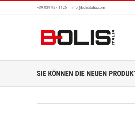
Zum
+39 039 927 1126
|
info@bolisitalia.com
Inhalt
springen
SIE KÖNNEN DIE NEUEN PRODUK
Zeige