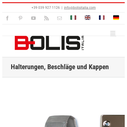
Zum
+39 039 927 1126
|
info@bolisitalia.com
Inhalt
springen
Bolisitalia.it
Bolisitalia.com
Bolisitalia.fr
Bolisita
Facebook
Pinterest
YouTube
Rss
E-
Mail
Halterungen, Beschläge und Kappen