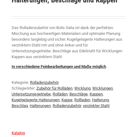
Halterungen, Beschläge und Kappen
Das Rolladenzubehör von Bolis Italia ist dank der perfekten
Mischung aus hochwertigen Materialien und optimaler Planung
besonders langlebig und sicher. Kugelgelagerte Halterungen aus
verzinktem Stahl mit und ohne Anker und für
Untersetzungsgetriebe. Beschläge aus Edelstahl für Wicklungen
Kappen aus verzinktem Stahl.
In verschiedene Feinbearbeitungen und Maße möglich
Kategorie:
Rolladenzubehör
Schlagwörter:
Zubehör für Rolläden
,
Wicklung
,
Wicklungen
,
Untersetzungsgetriebe
,
Rolläden
,
Beschläge
,
Kappen
,
Kugelgelagerte Halterungen
,
Kappe
,
Rollladen
,
Halterung
,
Beschlag
,
Halterungen
,
Rolladenzubehör
,
verzinkter Stahl
Katalog