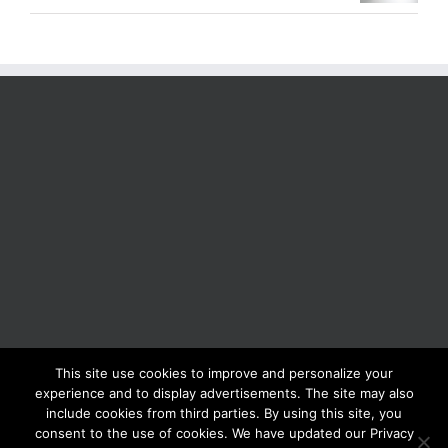
This site use cookies to improve and personalize your
BOLIS ITALIA S.R.L. a socio unico - VIA F.LLI KENNEDY - 23881 AIRUNO
experience and to display advertisements. The site may also
(LC) - ITALY Tel: +39 0399271126 Fax: +39 0399271133 General e-mail:
include cookies from third parties. By using this site, you
info@bolisitalia.com - P.IVA / C.F. IT02262000165
Privacy and Cookies
consent to the use of cookies. We have updated our Privacy
Policy