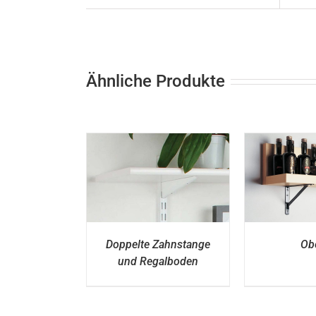
Ähnliche Produkte
ETAILS
DETAILS
D
Doppelte Zahnstange
Obe
und Regalboden