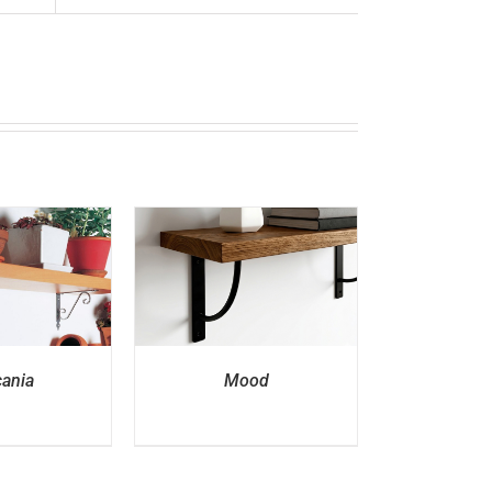
ETAILS
ania
Mood