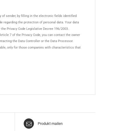
f sender, by filling in the electronic fields identified
Code regarding the protection of personal data. Your data
y the Privacy Code Legislative Decree 196/2003.
Article 7 of the Privacy Code, you can contact the owner
ontacting the Data Controller or the Data Processor.
lable, only for those companies with characteristics that
Produkt mailen