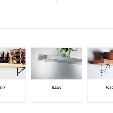
ETAILS
DETAILS
D
lix
Basic
Tosc