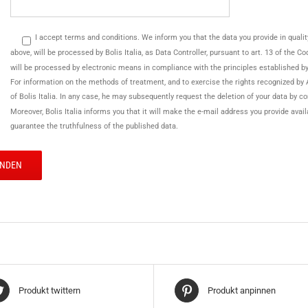
I accept terms and conditions. We inform you that the data you provide in quality o
above, will be processed by Bolis Italia, as Data Controller, pursuant to art. 13 of the 
will be processed by electronic means in compliance with the principles established b
For information on the methods of treatment, and to exercise the rights recognized by 
of Bolis Italia. In any case, he may subsequently request the deletion of your data by c
Moreover, Bolis Italia informs you that it will make the e-mail address you provide avai
guarantee the truthfulness of the published data.
Produkt twittern
Produkt anpinnen