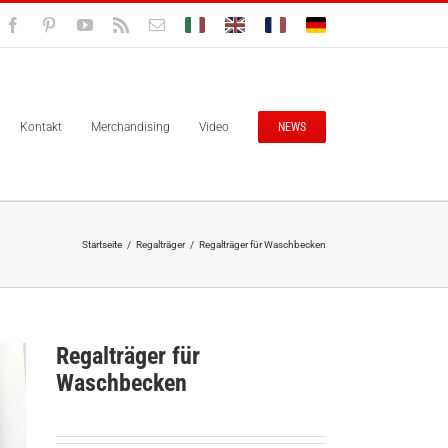
Facebook
Pinterest
YouTube
Rss
E-
Bolisitalia.it
Bolisitalia.com
Bolisitalia.fr
Bolisitalia.de
Mail
Kontakt
Merchandising
Video
NEWS
Startseite
/
Regalträger
/
Regalträger für Waschbecken
Regalträger für
Waschbecken